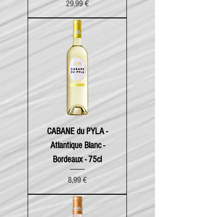
Prix
29,99 €
CABANE du PYLA -
Atlantique Blanc -
Bordeaux - 75cl
Prix
8,99 €