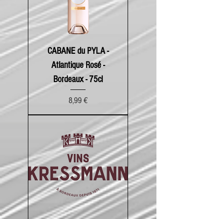
CABANE du PYLA -
Atlantique Rosé -
Bordeaux - 75cl
Prix
8,99 €