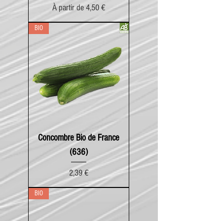
Prix promotionnel
À partir de
4,50 €
BIO
Concombre Bio de France
(636)
Prix
2,39 €
BIO