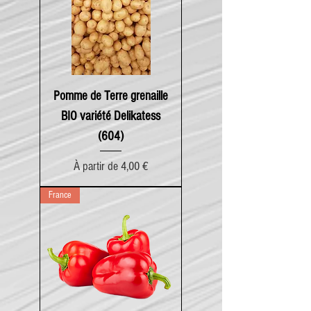
Pomme de Terre grenaille
BIO variété Delikatess
(604)
Prix promotionnel
À partir de
4,00 €
France