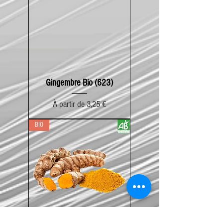
Gingembre Bio (623)
Prix promotionnel
À partir de
3,25 €
BIO