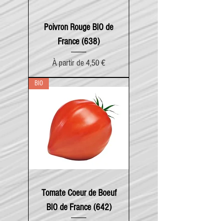
Poivron Rouge BIO de
France (638)
Prix promotionnel
À partir de
4,50 €
BIO
Tomate Coeur de Boeuf
BIO de France (642)