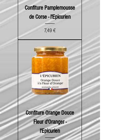
Confiture Pamplemousse
de Corse - l'Epicurien
Prix
7,49 €
Confiture Orange Douce
Fleur d'Oranger -
l'Epicurien