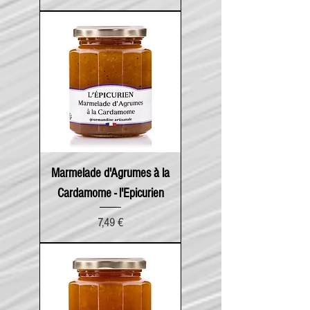
Marmelade d'Agrumes à la
Cardamome - l'Epicurien
Prix
7,49 €