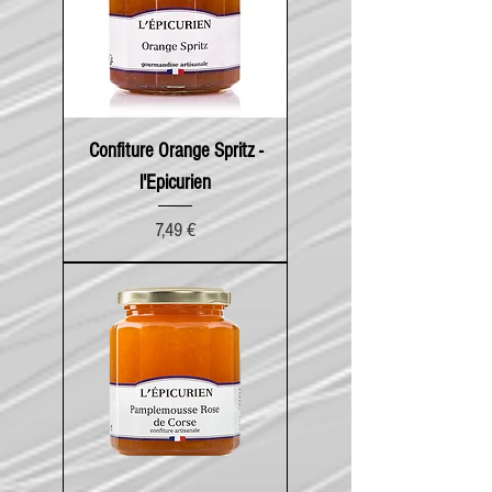
Confiture Orange Spritz -
l'Epicurien
Prix
7,49 €