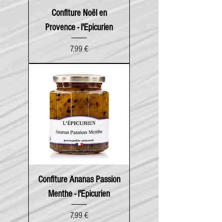
Confiture Noël en
Provence - l'Epicurien
Prix
7,99 €
Confiture Ananas Passion
Menthe - l'Epicurien
Prix
7,99 €