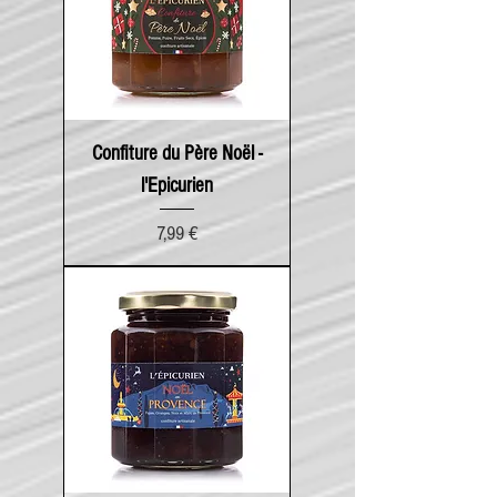
Confiture du Père Noël -
l'Epicurien
Prix
7,99 €