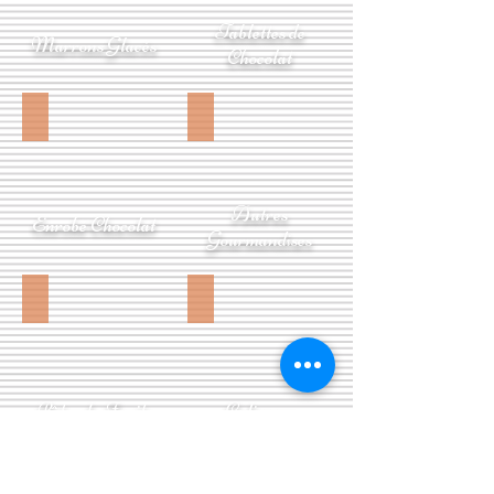
Tablettes de
Marrons Glacés
Chocolat
Autres
Enrobé Chocolat
Gourmandises
Pâtes de Fruits
Calissons