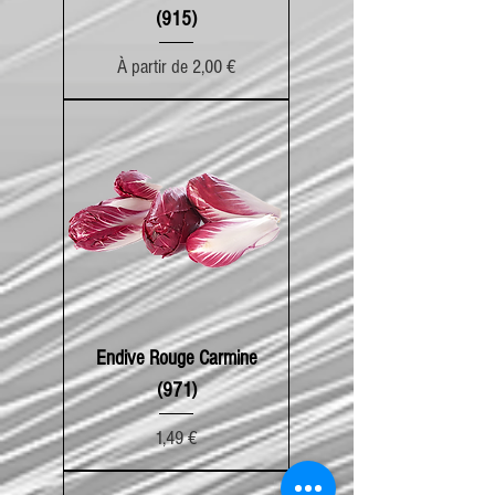
(915)
Prix promotionnel
À partir de
2,00 €
Endive Rouge Carmine
(971)
Prix
1,49 €