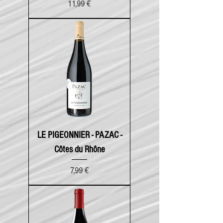
Prix
11,99 €
LE PIGEONNIER - PAZAC -
Côtes du Rhône
Prix
7,99 €