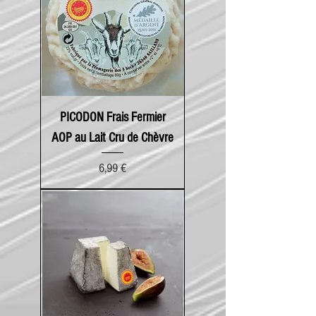
PICODON Frais Fermier
AOP au Lait Cru de Chèvre
Prix
6,99 €