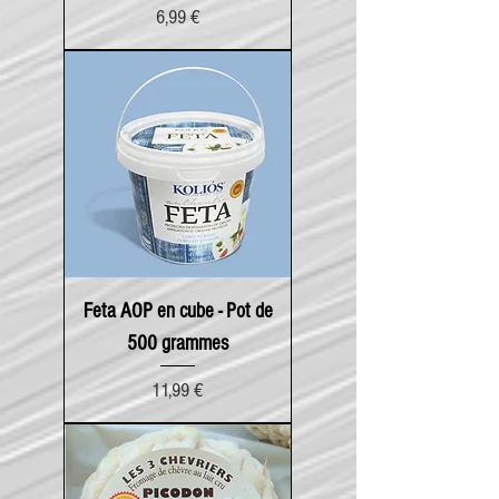
Prix
6,99 €
Feta AOP en cube - Pot de
500 grammes
Prix
11,99 €