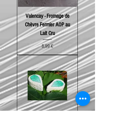
Valencay - Fromage de
Chèvre Fermier AOP au
Lait Cru
Prix
8,99 €
La Feuille du Limousin -