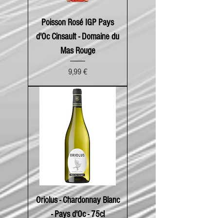
Poisson Rosé IGP Pays
d'Oc Cinsault - Domaine du
Mas Rouge
Prix
9,99 €
Oriolus - Chardonnay Blanc
- Pays d'Oc - 75cl