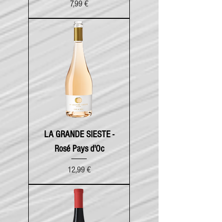
Prix
7,99 €
LA GRANDE SIESTE -
Rosé Pays d'Oc
Prix
12,99 €