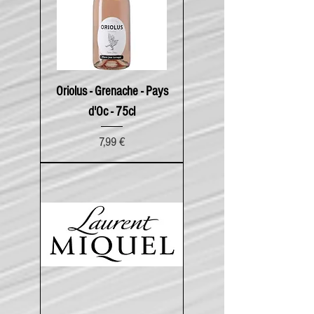
Oriolus - Grenache - Pays
d'Oc - 75cl
Prix
7,99 €