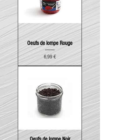
Oeufs de lompe Rouge
Prix
6,99 €
Oeufs de lompe Noir