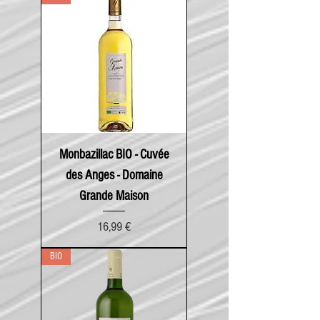
Monbazillac BIO - Cuvée
des Anges - Domaine
Grande Maison
Prix
16,99 €
BIO