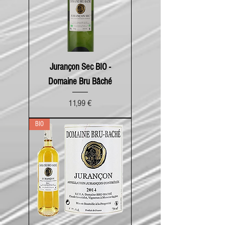
Jurançon Sec BIO -
Domaine Bru Bâché
Prix
11,99 €
BIO