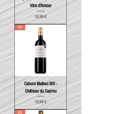
Vins d'Amour
Prix
16,99 €
BIO
Cahors Malbec BIO -
Château du Cayrou
Prix
10,99 €
BIO