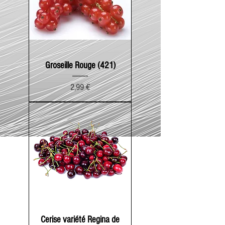
Groseille Rouge (421)
Prix
2,99 €
Cerise variété Regina de