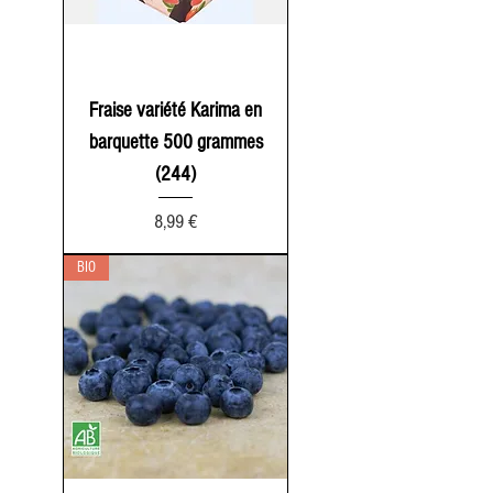
Fraise variété Karima en
barquette 500 grammes
(244)
Prix
8,99 €
BIO