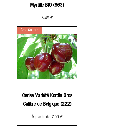
Myrtille BIO (663)
Prix
3,49 €
Gros Calibre
Cerise Variété Kordia Gros
Calibre de Belgique (222)
Prix promotionnel
À partir de
7,99 €