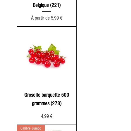
Belgique (221)
Prix promotionnel
À partir de
5,99 €
Groseille barquette 500
grammes (273)
Prix
4,99 €
Calibre Jumbo