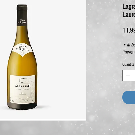
Lagr
Laur
11,9
• la bo
Proven
Quantité