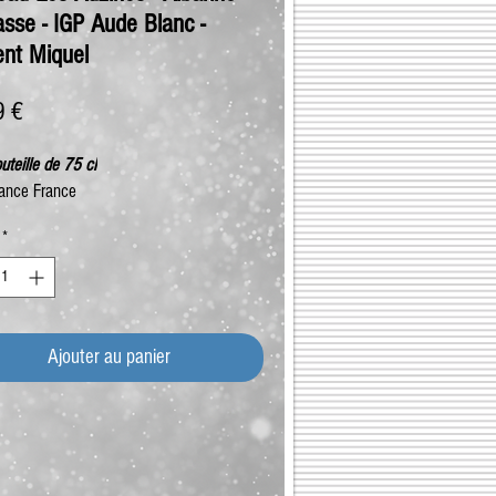
asse - IGP Aude Blanc -
ent Miquel
Prix
9 €
uteille de 75 cl
ance France
*
Ajouter au panier