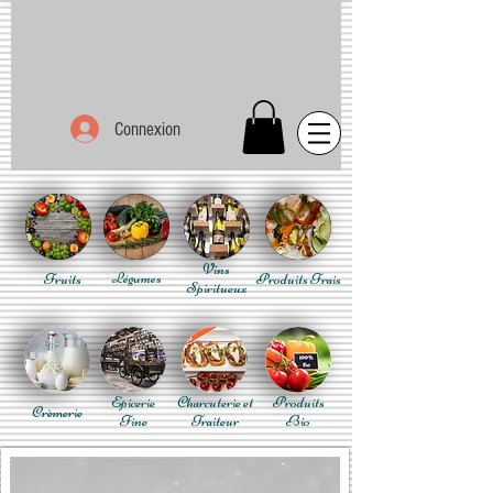
Connexion
Vins
Fruits
Légumes
Produits Frais
Spiritueux
Epicerie
Charcuterie et
Produits
Crèmerie
Fine
Traiteur
Bio