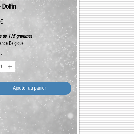
- Dolfin
Prix
 €
te de 115 grammes
ance Belgique
*
Ajouter au panier