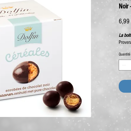
Noir 
6,99
La boi
Proven
Quantité