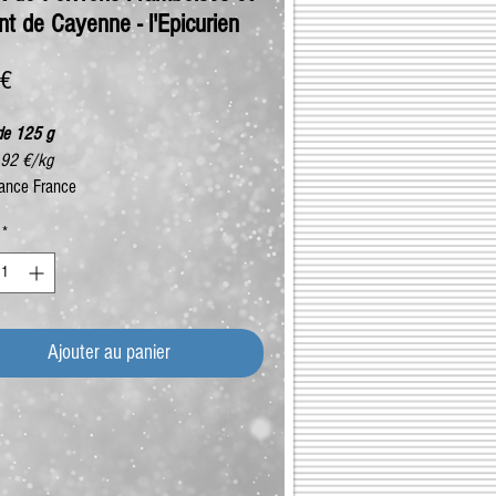
t de Cayenne - l'Epicurien
Prix
 €
de 125 g
,92 €/kg
ance France
*
Ajouter au panier