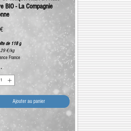
ive BIO - La Compagnie
onne
Prix
 €
îte de 118 g
2,29 €/kg
ance France
*
Ajouter au panier