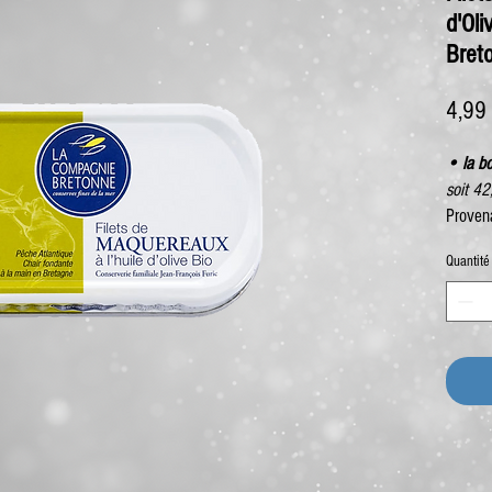
d'Ol
Bret
4,99
• la bo
soit 4
Proven
Quantité