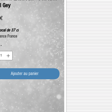
l Gey
Prix
 €
ocal de 37 cl
ance France
*
Ajouter au panier