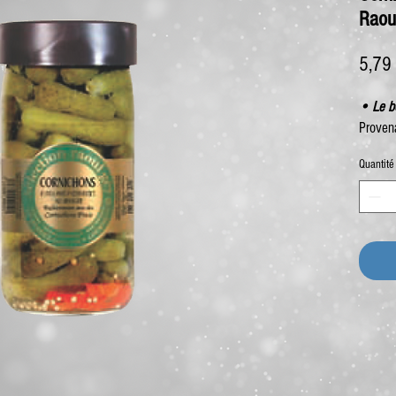
Raou
5,79
• Le b
Proven
Quantité