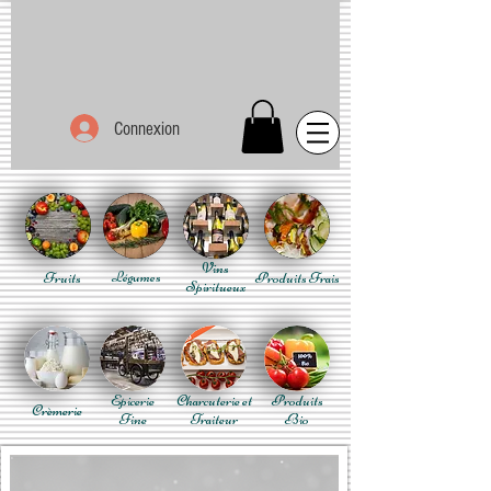
Connexion
Vins
Fruits
Légumes
Produits Frais
Spiritueux
Epicerie
Charcuterie et
Produits
Crèmerie
Fine
Traiteur
Bio