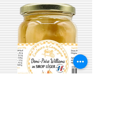
Demi Poire William -
Raoul Gey