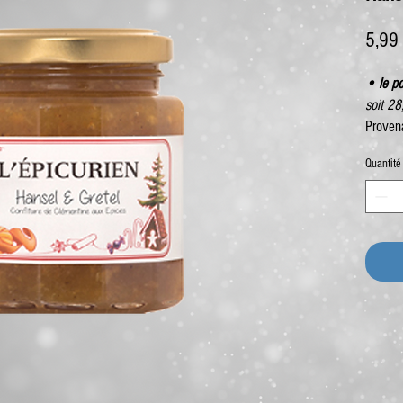
5,99
• le p
soit 2
Proven
Quantité