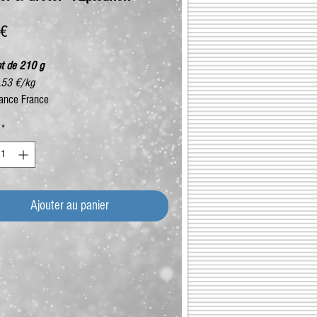
Prix
 €
ot de 210 g
8,53 €/kg
ance France
*
Ajouter au panier