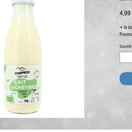
4,99
• la bo
Proven
Quantité