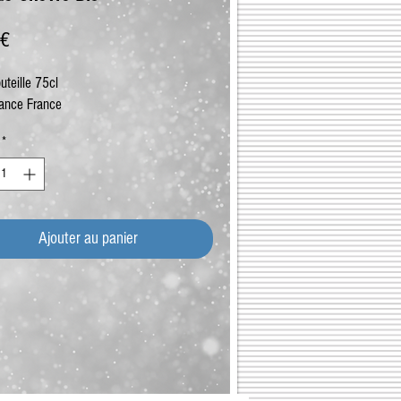
Prix
 €
uteille 75cl
ance France
*
Ajouter au panier