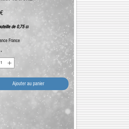
Prix
 €
uteille de 0,75 cl
ance France
*
Ajouter au panier