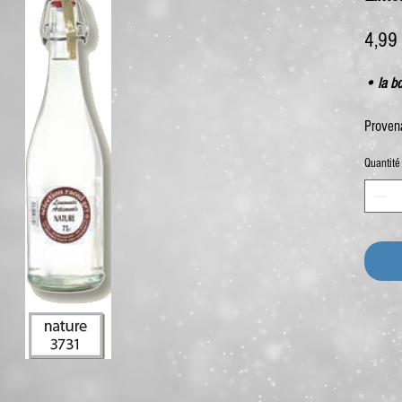
4,99
• la bo
Proven
Quantité