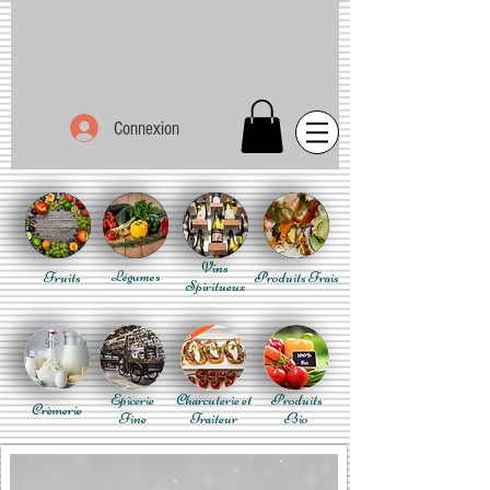
Connexion
Vins
Fruits
Légumes
Produits Frais
Spiritueux
Epicerie
Charcuterie et
Produits
Crèmerie
Fine
Traiteur
Bio