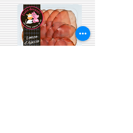
LONZO d'Ajaccio
Prix
5,99 €
Quantité
*