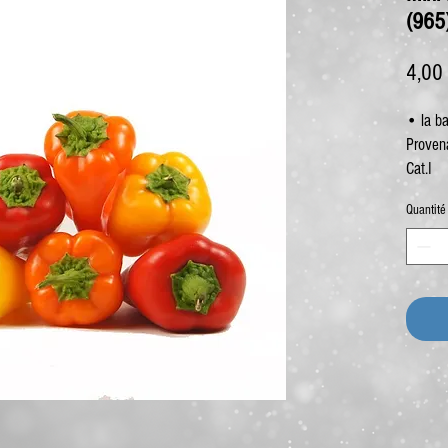
(965
4,00
• la b
Proven
Cat.I
Quantité