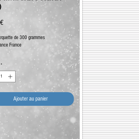
)
Prix
 €
arquette de 300 grammes
ance France
*
Ajouter au panier