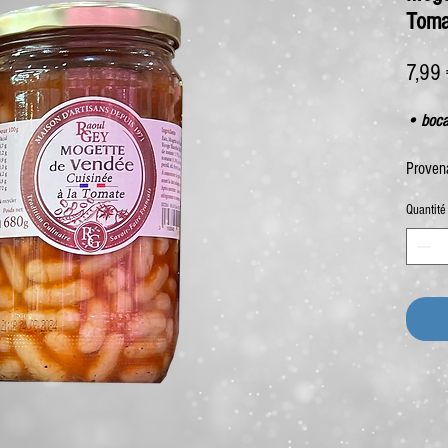
Toma
7,99
• boca
Proven
Quantité