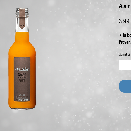
Alai
3,99
• la bo
Proven
Quantité