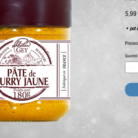
5,99
• pot 
Proven
Quantité