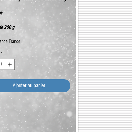
Prix
 €
de 200 g
ance France
*
Ajouter au panier