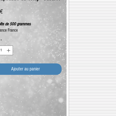
Prix
 €
oîte de 500 grammes
ance France
*
Ajouter au panier