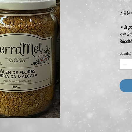
7,99
• le p
soit 3
Récolté
Quantité