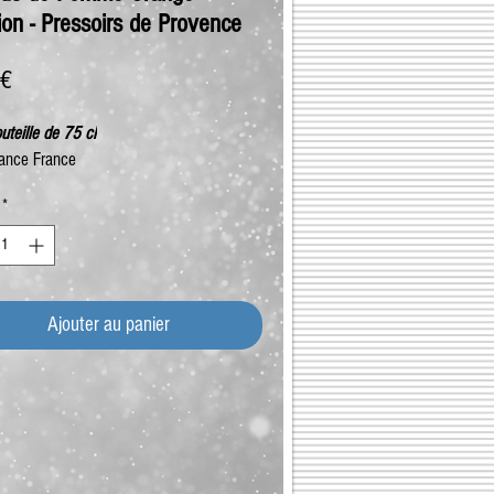
ion - Pressoirs de Provence
Prix
 €
uteille de 75 cl
ance France
*
Ajouter au panier