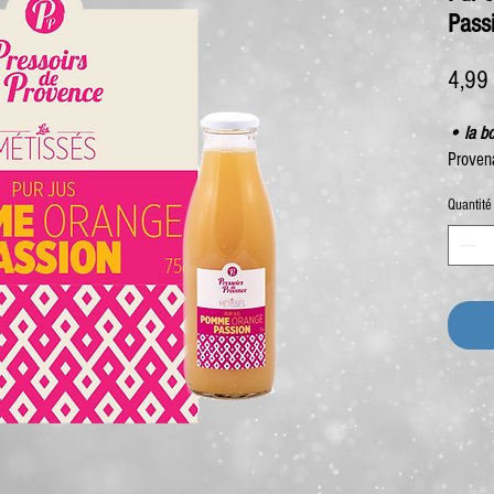
Pass
4,99
• la bo
Proven
Quantité