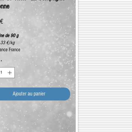
onne
Prix
 €
ine de 90 g
4,33 €/kg
ance France
*
Ajouter au panier