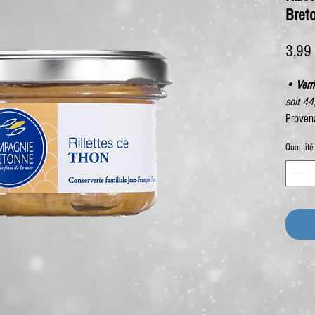
Bret
3,99
• Verr
soit 4
Proven
Quantité