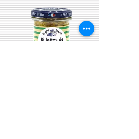
Rillettes de Maquereau
"Le Père Eugène"
Prix
6,99 €
Quantité
*