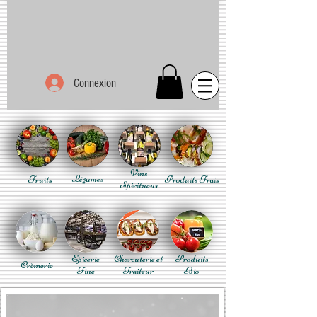
Connexion
Vins
Fruits
Légumes
Produits Frais
Spiritueux
Epicerie
Charcuterie et
Produits
Crèmerie
Fine
Traiteur
Bio