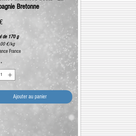
agnie Bretonne
Prix
 €
l de 170 g
,00 €/kg
ance France
*
Ajouter au panier