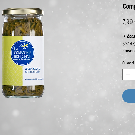
Comp
7,99
• boca
soit 47
Proven
Quantité