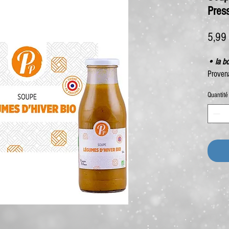
Pres
5,99
• la bo
Proven
Quantité