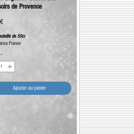
soirs de Provence
Prix
 €
uteille de 50cl
ance France
*
Ajouter au panier