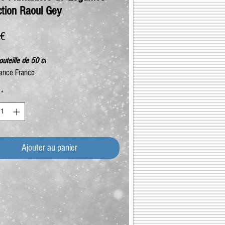
ction Raoul Gey
Prix
 €
uteille de 50 cl
ance France
*
Ajouter au panier