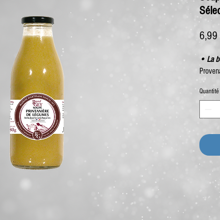
Séle
6,99
• La bo
Proven
Quantité