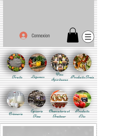
Connexion
Vins
Fruits
Légumes
Produits Frais
Spiritueux
Epicerie
Charcuterie et
Produits
Crèmerie
Fine
Traiteur
Bio