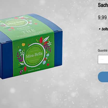
Sach
9,99
• boît
Quantité