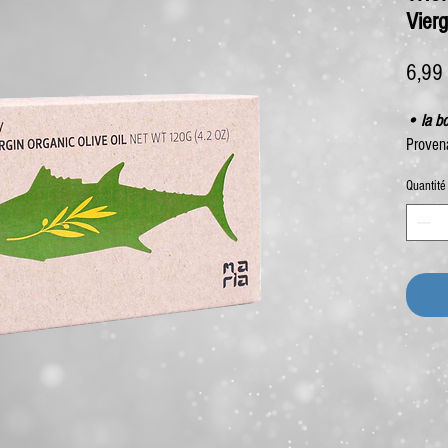
Vierg
6,99
• la b
Proven
Quantité