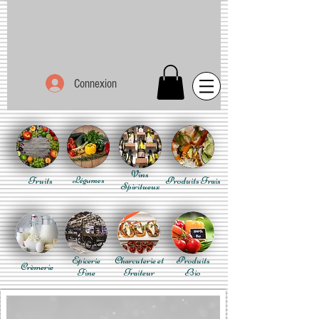
Connexion
Vins
Fruits
Légumes
Produits Frais
Spiritueux
Epicerie
Charcuterie et
Produits
Crèmerie
Fine
Traiteur
Bio