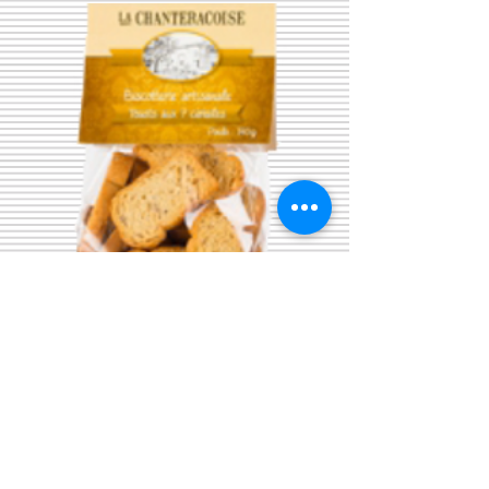
TOAST aux 7 Céréales
140 g
Prix
3,99 €