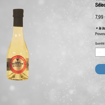
Séle
7,99
• la bo
Proven
Quantité