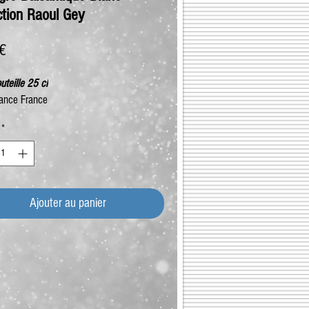
ction Raoul Gey
Prix
 €
uteille 25 cl
ance France
*
Ajouter au panier