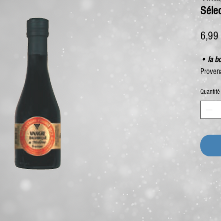
Séle
6,99
• la bo
Proven
Quantité