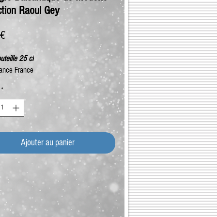
ction Raoul Gey
Prix
 €
uteille 25 cl
ance France
*
Ajouter au panier