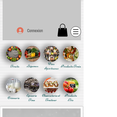
Connexion
Vins
Fruits
Légumes
Produits Frais
Spiritueux
Epicerie
Charcuterie et
Produits
Crèmerie
Fine
Traiteur
Bio