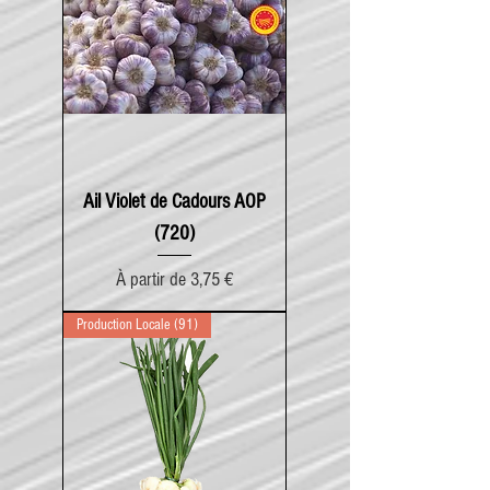
Ail Violet de Cadours AOP
(720)
Prix promotionnel
À partir de
3,75 €
Production Locale (91)