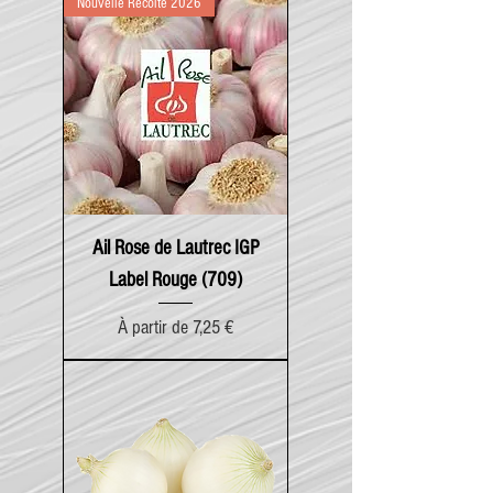
Nouvelle Récolte 2026
Ail Rose de Lautrec IGP
Label Rouge (709)
Prix promotionnel
À partir de
7,25 €