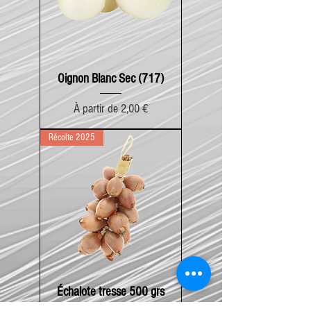
Oignon Blanc Sec (717)
Prix promotionnel
À partir de
2,00 €
Récolte 2025
Échalote tresse 500 grs