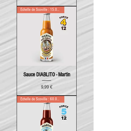
Echelle de Scoville : 15.000
Sauce DIABLITO - Martin
Prix
9,99 €
Echelle de Scoville : 60.000RD