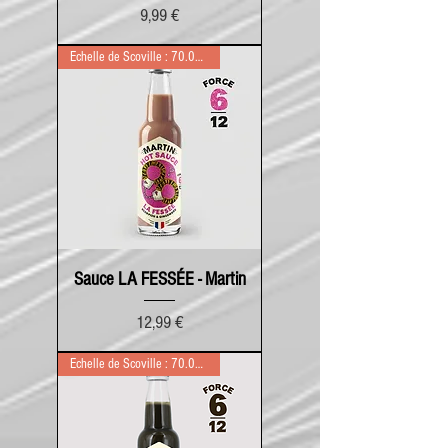
Prix
9,99 €
Echelle de Scoville : 70.000
Sauce LA FESSÉE - Martin
Prix
12,99 €
Echelle de Scoville : 70.000