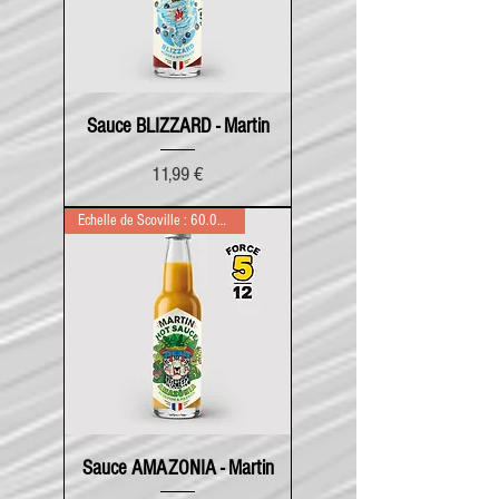
Sauce BLIZZARD - Martin
Prix
11,99 €
Echelle de Scoville : 60.000
Sauce AMAZONIA - Martin